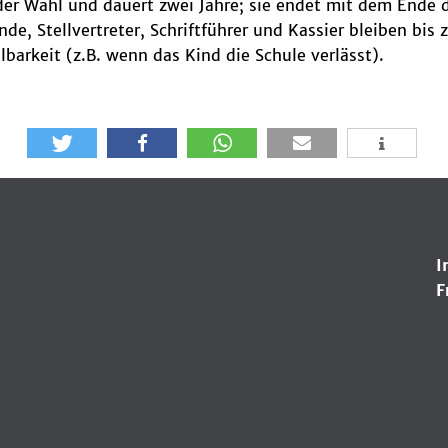
er Wahl und dauert zwei Jahre; sie endet mit dem Ende d
nde, Stellvertreter, Schriftführer und Kassier bleiben bi
lbarkeit (z.B. wenn das Kind die Schule verlässt).
I
F